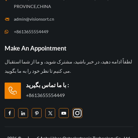
PROVINCE,CHINA
admin@visionsort.cn
+8613655554449
Make An Appointment
لطفاً ادامه دهید، در خبر باشید، مشترک شوید، و ما از شما استقبال
می کنیم تا نظر خود را به ما بگویید.
با ما تماس بگیرید :
+8613655554449