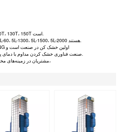
العربية
فارسی
مدل خشک کن دانه شرکت VSEE دارای سری های 15T، 30T، 35T، 40T، 50T، 130T، 150T است.
محصولات کوره خشک کن دارای پنج کوره غیرمستقیم با راندمان بالا 5L-30، 5L-60، 5L-1300، 5L-1500، 5L-2000 هستند.
سری. در میان آنها، خشک کن چرخشی با دمای پایین 150 تنی VSEE-JIUYANG اولین خشک کن در صنعت است و
صنعت فناوری خشک کردن مداوم با دمای پایین ۱۰۰۰ تن، تنها صنعتی است که نیازهای ... را به طور کامل برآورده می‌کند.
مشتریان در زمینه‌های مختلف. این شرکت همچنین می‌تواند مجموعه کاملی از راه‌حل‌های طراحی، تولید،