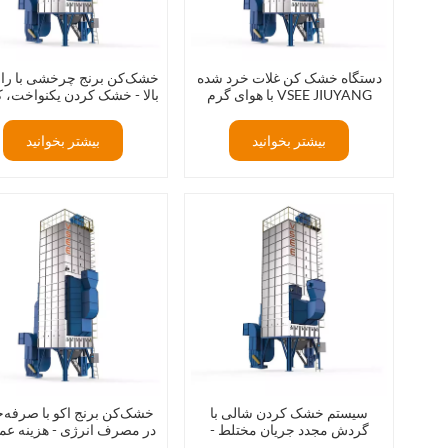
دستگاه خشک کن غلات خرد شده
خشک‌کن برنج چرخشی با ران
با هوای گرم VSEE JIUYANG
بالا - خشک کردن یکنواخت، 
30T/BATCH / خشک کن برنج
قابل توجه برنج شکسته
ذرت و گندم / قیمت خشک کن
بیشتر بخوانید
بیشتر بخوانید
برنج
سیستم خشک کردن شالی با
خشک‌کن برنج اکو با صرفه‌
گردش مجدد جریان مختلط -
در مصرف انرژی - هزینه عمل
عملکرد بالا برای کارخانه‌های برنج
کمتر، بازگشت سرمایه به