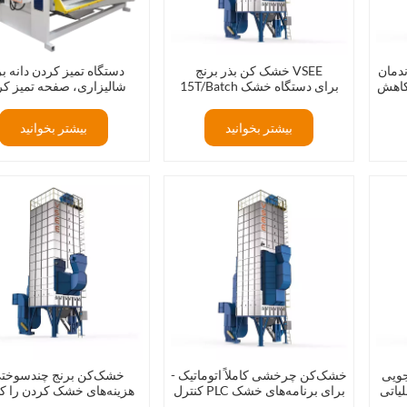
دمان
خشک کن بذر برنج VSEE
دستگاه تمیز کردن دانه ب
کاهش
15T/Batch برای دستگاه خشک
شالیزاری، صفحه تمیز ک
کردن دانه
ارتعاشی شالیزاری، الک ارت
پاک کننده ارتعاشی
بیشتر بخوانید
بیشتر بخوانید
جویی
خشک‌کن چرخشی کاملاً اتوماتیک -
خشک‌کن برنج چندسوختی
یاتی
کنترل PLC برای برنامه‌های خشک
هزینه‌های خشک کردن را 
تر
کردن با یک لمس
داده و بازگشت سرمایه خود 