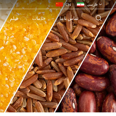
فارسی
CN
تماس با ما
خدمات
فیلم
English
français
русский
español
português
ไทย
Indonesia
Tiếng việt