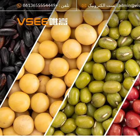
admin@visionsort.cn
تلفن : +8613655554449