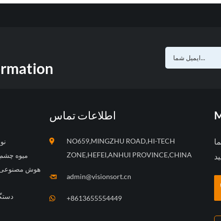
ormation
M
اطلاعات تماس
ما
NO659,MINGZHU ROAD,HI-TECH
CCD
ZONE,HEFEI,ANHUI PROVINCE,CHINA
میوه چشم 
هوش مصنوعی ه
admin@visionsort.cn
دستگ
+8613655554449