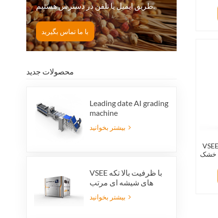
طریق ایمیل یا تلفن در دسترس هستیم.
با ما تماس بگیرید
محصولات جدید
Leading date AI grading
machine
بیشتر بخوانید
فروش داغ
ه خشک
VSEE با ظرفیت بالا تکه
های شیشه ای مرتب
کننده رنگ ماشین آلات
بیشتر بخوانید
مرتب سازی رنگ شیشه
ای رنگارنگ برای تولید