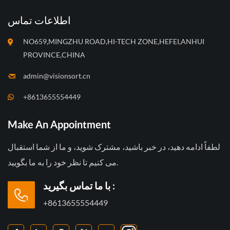
اطلاعات تماس
NO659,MINGZHU ROAD,HI-TECH ZONE,HEFEI,ANHUI
PROVINCE,CHINA
admin@visionsort.cn
+8613655554449
Make An Appointment
لطفاً ادامه دهید، در خبر باشید، مشترک شوید، و ما از شما استقبال
می کنیم تا نظر خود را به ما بگویید.
با ما تماس بگیرید :
+8613655554449