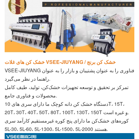
خشک کن های غلات VSEE-JIUYANG / خشک کن برنج
VSEE-JIUYANG فناوری را به عنوان پشتیبان و بازار را به عنوان
راهنما در نظر می‌گیرد.
تمرکز بر تحقیق و توسعه تجهیزات خشک‌کن، تولید، طیف کامل
محصولات و فناوری جامع.
دستگاه خشک کن دانه کوچک ما دارای سری های 10T، 15T،
20T، 30T، 40T، 50T، 80T، 100T، 130T، 150T و غیره است.
کوره‌های خشک‌کن ما دارای پنج کوره غیرمستقیم کارآمد سری
5L-30، 5L-60، 5L-1300، 5L-1500، 5L-2000 هستند.