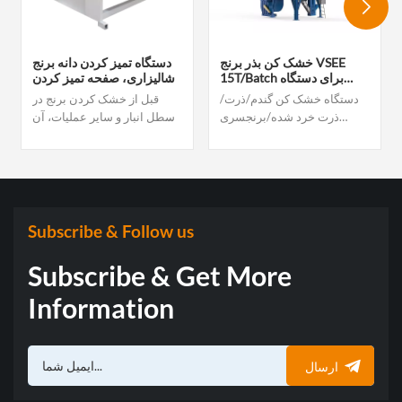
خشک کن بذر برنج VSEE
دستگاه تمیز کردن دانه برنج
15T/Batch برای دستگاه
شالیزاری، صفحه تمیز کردن
خشک کردن دانه
ارتعاشی شالیزاری، الک
دستگاه خشک کن گندم/ذرت/
قبل از خشک کردن برنج در
ارتعاشی، پاک کننده ارتعاشی
ذرت خرد شده/برنجسری
سطل انبار و سایر عملیات، آن
VSEE Jiuyang از دستگاه
را تمیز کنید.
خشک کن دانه ای گردشی دسته
ای عمدتاً برای شرکت های مواد
غذایی، حرفه مدیریت بهبود
بهره وری اقتصادی، کاهش
رطوبت دانه، اطمینان از ذخیره
Subscribe & Follow us
سازی ایمن است. برای تعاونی
های کشاورزی، کاهش اتصال
Subscribe & Get More
هوا، کاهش شدت نیروی کار،
صرفه جویی در هزینه تولید و
Information
طراحی تجهیزات خشک کن،
مزایای جامع در داخل و خارج از
کشور انواع خشک کن.
ارسال