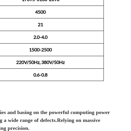
4500
21
2.0-4.0
1500-2500
220V/50Hz, 380V/50Hz
0.6-0.8
ties and
basing on
the powerful computing power
ng
a wide
range
of defects
.R
elying on massive
ting
p
recision.