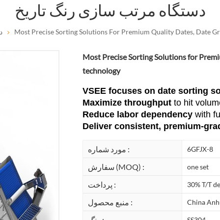
دستگاه مرتب سازی رنگ تاریخ
د
Most Precise Sorting Solutions For Premium Quality Dates, Date 
Most Precise Sorting Solutions for Pre
technology
VSEE focuses on date sorting so
Maximize throughput
to hit volum
Reduce labor dependency
with f
Deliver consistent, premium-gra
مورد شماره :
6GFJX-8
سفارش (MOQ) :
one set
پرداخت :
30% T/T de
منبع محصول :
China Anh
رنگ :
SS304