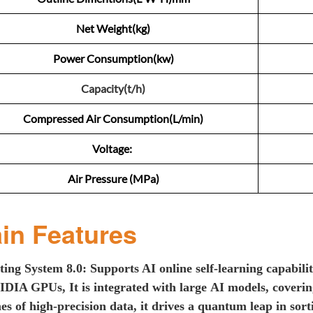
Net Weight(kg)
Power Consumption(kw)
Capacity(t/h)
Compressed Air Consumption(L/min)
Voltage:
Air Pressure (MPa)
in Features
ting
System 8.0: Supports AI online self-learning capabili
VIDIA GPUs
, It is
integrated with large
AI models
,
cover
i
es of high-precision data, i
t d
riv
es
a
q
uantum
l
eap in
s
or