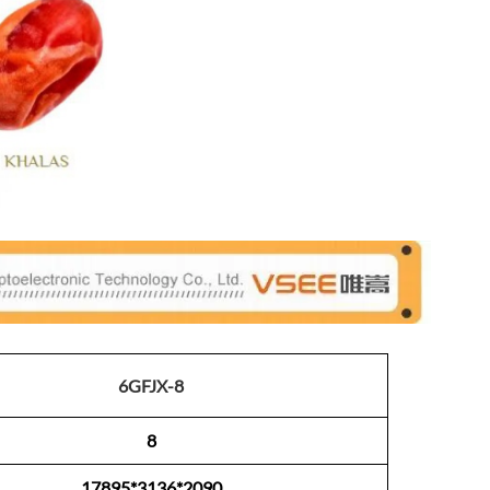
6GFJX-8
8
17895*3136*2090