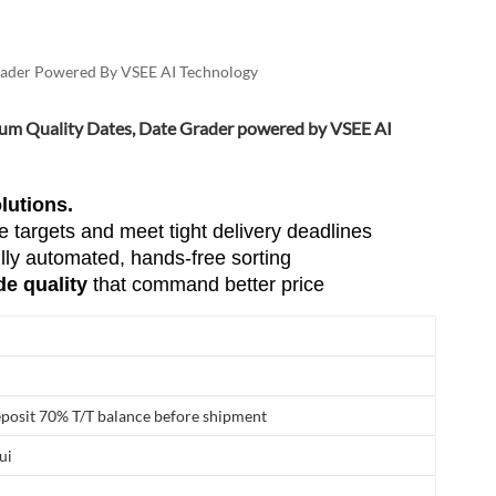
العربية
فارسی
Grader Powered By VSEE AI Technology
mium Quality Dates, Date Grader powered by VSEE AI
lutions.
e targets and meet tight delivery deadlines
ully automated, hands-free sorting
de quality
that command better price
posit 70% T/T balance before shipment
ui