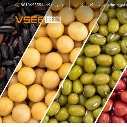
پست الکترونیک : adm
تلفن : +8613655554449