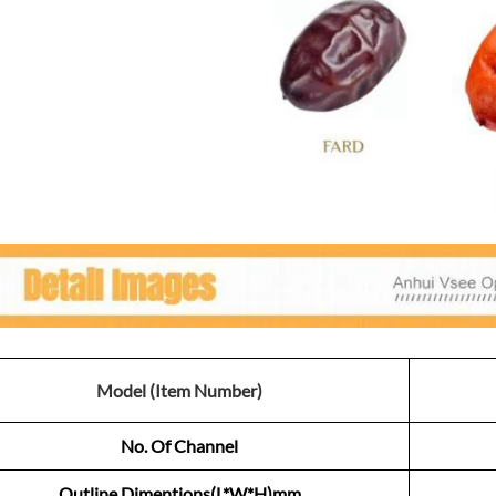
Model (Item Number)
No. Of Channel
Outline Dimentions(L*W*H)mm