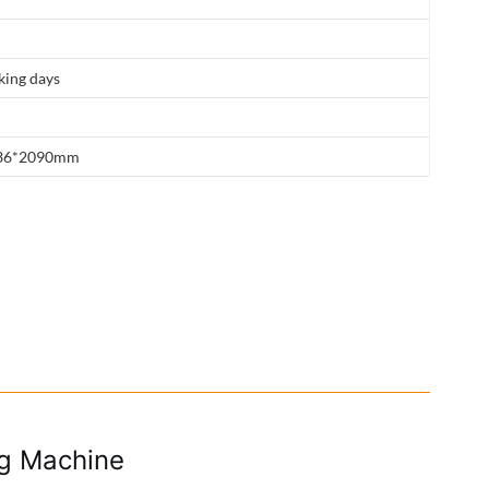
king days
36*2090mm
ng Machine