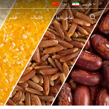
فارسی
CN
تماس با ما
خدمات
فیلم
English
français
русский
español
português
ไทย
Indonesia
Tiếng việt