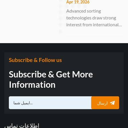
VSEE Optoelectronic
Apr 19, 2026
Solutions
Technology Co., Ltd., a
Advanced sorting
leading manufacturer of
technologies draw strong
optical sorting solutions,
interest from international
successfully participated in
buyers GUANGZHOU,
the 19th In...
China – April 15–19, 2026 –
Anhui VSEE Optoelectronic
Technology Co., Ltd., a
national-level “Little Giant”
Subscribe & Follow us
enterprise specializing in
Subscribe & Get More
intelligent optical sorting
solutions, suc...
Information
ارسال
اطلاعات تماس