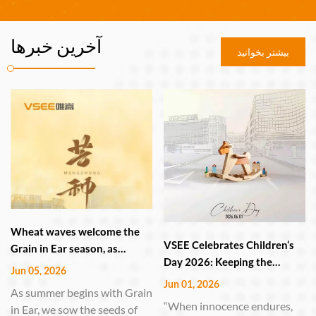
آخرین خبرها
بیشتر بخوانید
Wheat waves welcome the
VSEE Celebrates Children‘s
Grain in Ear season, as
Day 2026: Keeping the
VSEE's smart manufacturing
Jun 05, 2026
Childlike Heart Alive in
guards the harvest.
Jun 01, 2026
As summer begins with Grain
Technology and Innovation
“When innocence endures,
in Ear, we sow the seeds of