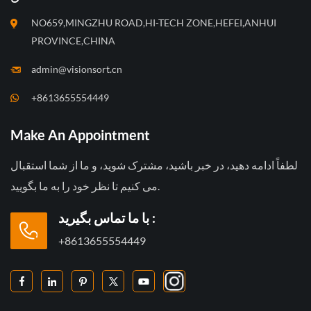
NO659,MINGZHU ROAD,HI-TECH ZONE,HEFEI,ANHUI
PROVINCE,CHINA
admin@visionsort.cn
+8613655554449
Make An Appointment
لطفاً ادامه دهید، در خبر باشید، مشترک شوید، و ما از شما استقبال
می کنیم تا نظر خود را به ما بگویید.
با ما تماس بگیرید :
+8613655554449