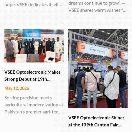
dreams continue to grow” —
hope. VSEE dedicates itself
VSEE shares warm wishes for
to manufacturing sorting
June 1st HEFEI, China – June
equipment, using high-
1, 2026 – On this year‘s
performance machines to
International Children’s Day,
select the finest grains—
Anhui VSEE Optoelectronic
turning every ounce of toil
Technology Co., Ltd. extends
into a bountiful reward.
its heartfelt greetings to
childre...
VSEE Optoelectronic Makes
Strong Debut at 19th
International Agri Asia
May 12, 2026
Exhibition in Lahore
Sorting precision meets
agricultural modernization at
Pakistan‘s premier agri-tech
VSEE Optoelectronic Shines
event LAHORE, Pakistan –
at the 139th Canton Fair
May 9–11, 2026 – Anhui
with Cutting-Edge Sorting