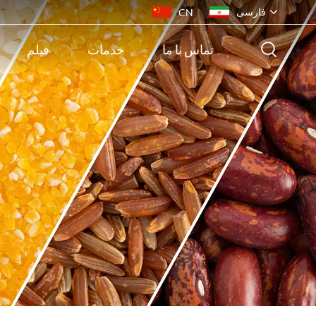
فارسی
CN
تماس با ما
خدمات
فیلم
English
français
русский
español
português
ไทย
Indonesia
Tiếng việt