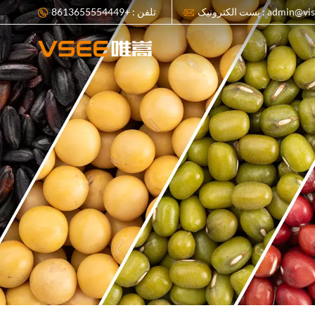
admin@visionsort.cn
تلفن : +8613655554449