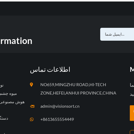
ormation
M
اطلاعات تماس
ما
NO659,MINGZHU ROAD,HI-TECH
CCD
ZONE,HEFEI,ANHUI PROVINCE,CHINA
میوه چشم 
هوش مصنوعی ه
admin@visionsort.cn
دستگ
+8613655554449