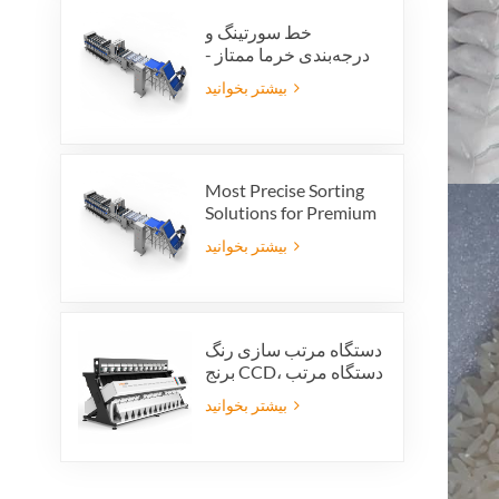
خط سورتینگ و
درجه‌بندی خرما ممتاز -
ارزش محصول و سود
بیشتر بخوانید
صادراتی خود را افزایش
دهید
Most Precise Sorting
Solutions for Premium
Quality Dates, Date
بیشتر بخوانید
Grader powered by
VSEE AI technology
دستگاه مرتب سازی رنگ
برنج CCD، دستگاه مرتب
سازی خودکار شکل دانه
بیشتر بخوانید
برنج، دستگاه مرتب
سازی رنگ برنج 12 سینی