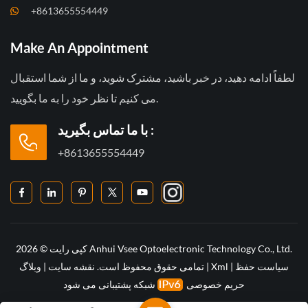
+8613655554449
Make An Appointment
لطفاً ادامه دهید، در خبر باشید، مشترک شوید، و ما از شما استقبال
می کنیم تا نظر خود را به ما بگویید.
با ما تماس بگیرید :
+8613655554449
کپی رایت © 2026 Anhui Vsee Optoelectronic Technology Co., Ltd.
وبلاگ
|
نقشه سایت
تمامی حقوق محفوظ است.
|
Xml
|
سیاست حفظ
حریم خصوصی
شبکه پشتیبانی می شود