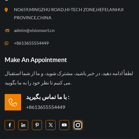
NO659,MINGZHU ROAD,HI-TECH ZONE,HEFEI,ANHUI
PROVINCE,CHINA
admin@visionsort.cn
+8613655554449
Make An Appointment
لطفاً ادامه دهید، در خبر باشید، مشترک شوید، و ما از شما استقبال
می کنیم تا نظر خود را به ما بگویید.
با ما تماس بگیرید :
+8613655554449