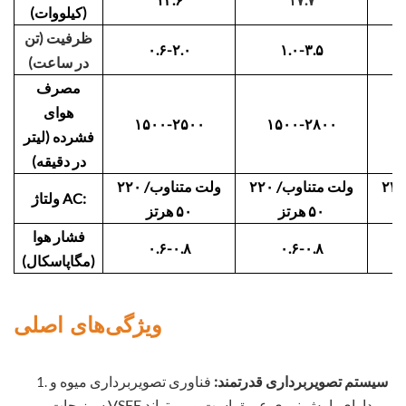
(کیلووات)
ظرفیت (تن
۰.۶-۲.۰
۱.۰-۳.۵
در ساعت)
مصرف
هوای
۱۵۰۰-۲۵۰۰
۱۵۰۰-۲۸۰۰
فشرده (لیتر
در دقیقه)
۲ ولت متناوب/
۲۲۰ ولت متناوب/
۲۲۰ ولت متناوب/
ولتاژ AC:
۵۰ هرتز
۵۰ هرتز
فشار هوا
۰.۶-۰.۸
۰.۶-۰.۸
(مگاپاسکال)
ویژگی‌های اصلی
سیستم تصویربرداری قدرتمند:
فناوری تصویربرداری میوه و
سبزیجات VSEE دارای بارش نوری عمیق است و می‌تواند