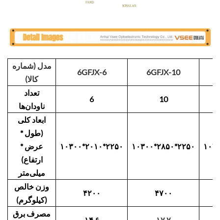
مدل (شماره
6GFJX-6
6GFJX-10
کالا)
تعداد
6
10
ناودان‌ها
ابعاد کلی
(طول *
۱۰۳
۱۰۳۰۰*۲۸۵۰*۲۲۵۰
۱۰۳۰۰*۲۰۱۰*۲۲۵۰
عرض *
ارتفاع)
میلی‌متر
وزن خالص
۴۲۰۰
۴۷۰۰
(کیلوگرم)
مصرف برق
۱۴.۶
۱۷.۷