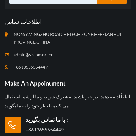
اطلاعات تماس
NO659,MINGZHU ROAD,HI-TECH ZONE,HEFEI,ANHUI
PROVINCE,CHINA
admin@visionsort.cn
+8613655554449
Make An Appointment
لطفاً ادامه دهید، در خبر باشید، مشترک شوید، و ما از شما استقبال
می کنیم تا نظر خود را به ما بگویید.
با ما تماس بگیرید :
+8613655554449