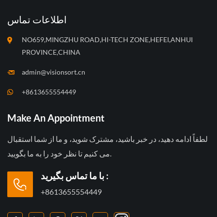
اطلاعات تماس
NO659,MINGZHU ROAD,HI-TECH ZONE,HEFEI,ANHUI
PROVINCE,CHINA
admin@visionsort.cn
+8613655554449
Make An Appointment
لطفاً ادامه دهید، در خبر باشید، مشترک شوید، و ما از شما استقبال
می کنیم تا نظر خود را به ما بگویید.
با ما تماس بگیرید :
+8613655554449