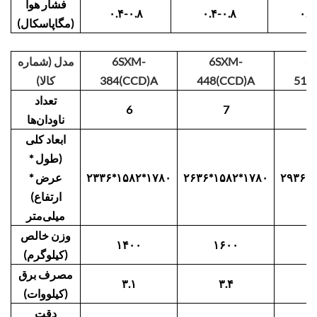
فشار هوا
۰.۴-۰.۸
۰.۴-۰.۸
۰.۴
(مگاپاسکال)
6
6SXM-
6SXM-
مدل (شماره
512
448(CCD)A
384(CCD)A
کالا)
تعداد
6
7
ناودان‌ها
ابعاد کلی
(طول *
۲۹۳۶*۱
۲۶۳۶*۱۵۸۲*۱۷۸۰
۲۳۳۶*۱۵۸۲*۱۷۸۰
عرض *
ارتفاع)
میلی‌متر
وزن خالص
۱۴۰۰
۱۶۰۰
۱
(کیلوگرم)
مصرف برق
۳.۱
۳.۴
(کیلووات)
دقت