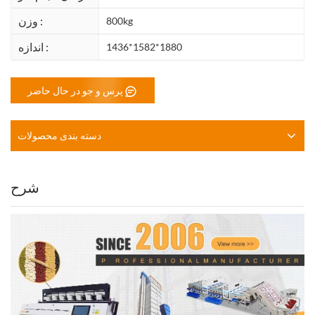
وزن :
800kg
اندازه :
1436*1582*1880
پرس و جو در حال حاضر
دسته بندی محصولات
شرح