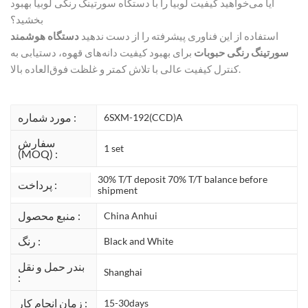
آیا می‌خواهید کیفیت لوبیا را با دستگاه سورتینگ رنگی لوبیا بهبود
بخشید؟
استفاده از این فناوری پیشرفته را از دست ندهید
دستگاه هوشمند
سورتینگ رنگی حبوبات
برای بهبود کیفیت دانه‌های قهوه، دستیابی به
کنترل کیفیت عالی با تلاش کمتر و غلظت فوق‌العاده بالا.
مورد شماره :
6SXM-192(CCD)A
سفارش
1 set
(MOQ) :
30% T/T deposit 70% T/T balance before
پرداخت :
shipment
منبع محصول :
China Anhui
رنگ :
Black and White
بندر حمل و نقل
Shanghai
:
زمان انجام کار :
15-30days