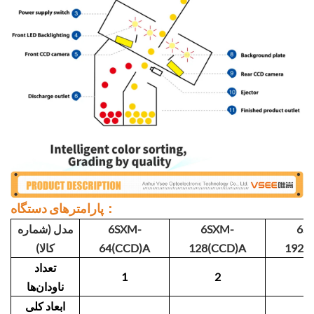
پارامترهای دستگاه：
6S
6SXM-
6SXM-
مدل (شماره
192(
128(CCD)A
64(CCD)A
کالا)
تعداد
1
2
ناودان‌ها
ابعاد کلی