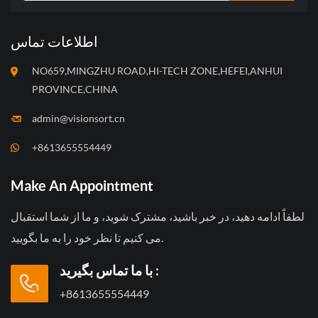
اطلاعات تماس
NO659,MINGZHU ROAD,HI-TECH ZONE,HEFEI,ANHUI
PROVINCE,CHINA
admin@visionsort.cn
+8613655554449
Make An Appointment
لطفاً ادامه دهید، در خبر باشید، مشترک شوید، و ما از شما استقبال
می کنیم تا نظر خود را به ما بگویید.
با ما تماس بگیرید :
+8613655554449