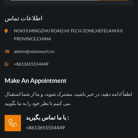
اطلاعات تماس
NO659,MINGZHU ROAD,HI-TECH ZONE,HEFEI,ANHUI
PROVINCE,CHINA
admin@visionsort.cn
+8613655554449
Make An Appointment
لطفاً ادامه دهید، در خبر باشید، مشترک شوید، و ما از شما استقبال
می کنیم تا نظر خود را به ما بگویید.
با ما تماس بگیرید :
+8613655554449