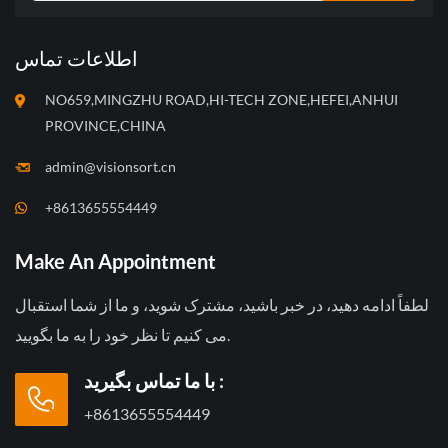
اطلاعات تماس
NO659,MINGZHU ROAD,HI-TECH ZONE,HEFEI,ANHUI
PROVINCE,CHINA
admin@visionsort.cn
+8613655554449
Make An Appointment
لطفاً ادامه دهید، در خبر باشید، مشترک شوید، و ما از شما استقبال
می کنیم تا نظر خود را به ما بگویید.
با ما تماس بگیرید :
+8613655554449