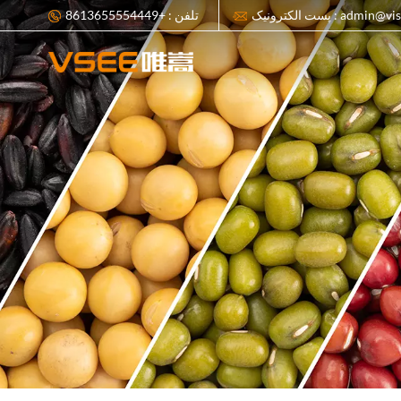
admin@visionsort.cn
تلفن : +8613655554449