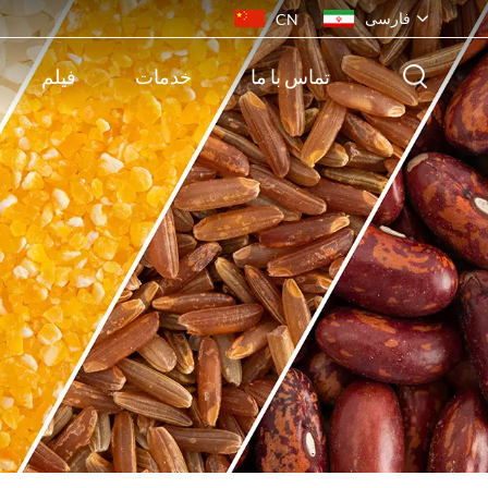
فارسی
CN
تماس با ما
خدمات
فیلم
English
français
русский
español
português
ไทย
Indonesia
Tiếng việt