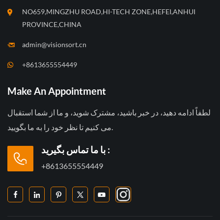
NO659,MINGZHU ROAD,HI-TECH ZONE,HEFEI,ANHUI
PROVINCE,CHINA
admin@visionsort.cn
+8613655554449
Make An Appointment
لطفاً ادامه دهید، در خبر باشید، مشترک شوید، و ما از شما استقبال
می کنیم تا نظر خود را به ما بگویید.
با ما تماس بگیرید :
+8613655554449