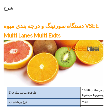
شرح
دستگاه سورتینگ و درجه بندی میوه VSEE
Multi Lanes Multi Exits
10-50 تن در ساعت
1) ظرفیت مرتب سازی
۷۰٪+
2). نرخ پر شدن