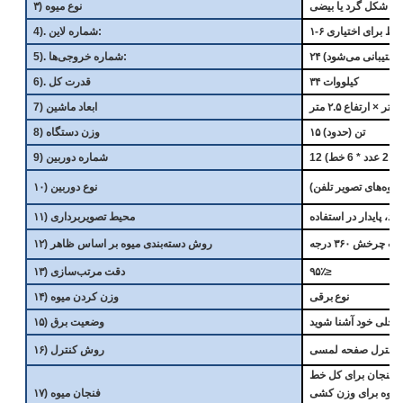
به شکل گرد یا بیضی
۳) نوع میوه
۱-۶ خط برای اختیاری
4). شماره لاین:
5). شماره خروجی‌ها:
۳۴ کیلووات
6). قدرت کل
7) ابعاد ماشین
۱۵ تن (حدود)
8) وزن دستگاه
9) شماره دوربین
جلوه‌های تصویر تلفن)
۱۰) نوع دوربین
د، پایدار در استفاده
۱۱) محیط تصویربرداری
ت چرخش ۳۶۰ درجه
۱۲) روش دسته‌بندی میوه بر اساس ظاهر
۹۵٪≥
۱۳) دقت مرتب‌سازی
نوع برقی
۱۴) وزن کردن میوه
محلی خود آشنا شوید
۱۵) وضعیت برق
۱۶) روش کنترل
ع فنجان برای کل خط
 میوه برای وزن کشی
۱۷) فنجان میوه