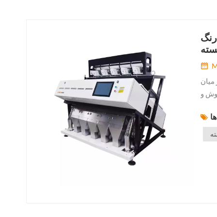
رنگ
سته
M
 میان
جوش و
ازه و
ته