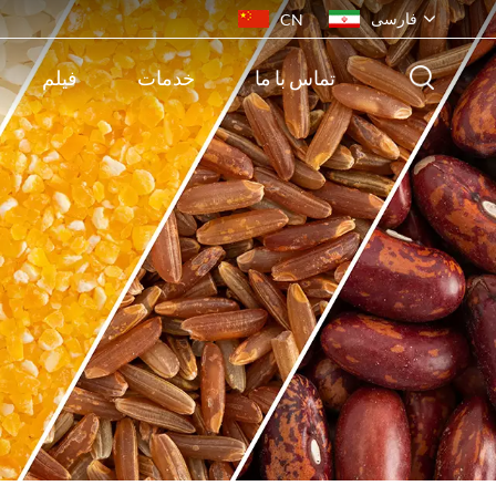
فارسی
CN
تماس با ما
خدمات
فیلم
English
français
русский
español
português
ไทย
Indonesia
Tiếng việt