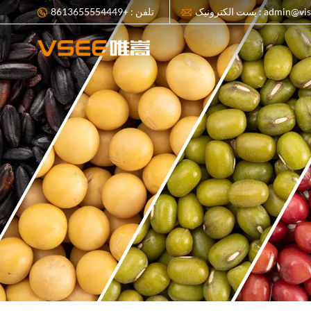
admin@visionsort.cn
تلفن : +8613655554449