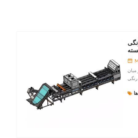
نگی
سته
M
 میان
رنگی
رفته،