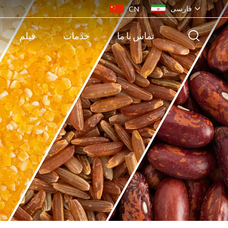
فارسی
CN
تماس با ما
خدمات
فیلم
English
français
русский
español
português
ไทย
Indonesia
Tiếng việt