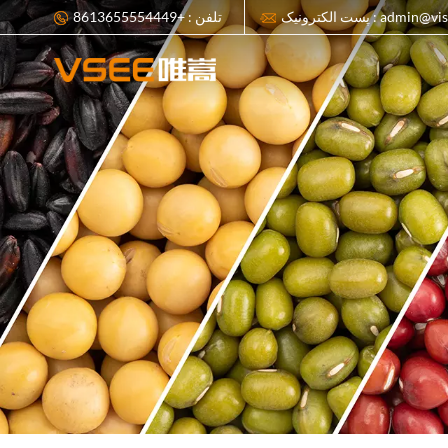
admin@visionsort.cn
تلفن : +8613655554449