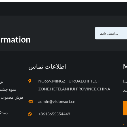
ormation
M
اطلاعات تماس
ما
NO659,MINGZHU ROAD,HI-TECH
CCD
ZONE,HEFEI,ANHUI PROVINCE,CHINA
میوه چشم 
هوش مصنوعی ه
admin@visionsort.cn
دستگ
+8613655554449