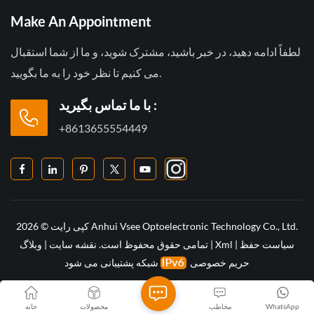
Make An Appointment
لطفاً ادامه دهید، در خبر باشید، مشترک شوید، و ما از شما استقبال
می کنیم تا نظر خود را به ما بگویید.
با ما تماس بگیرید :
+8613655554449
کپی رایت © 2026 Anhui Vsee Optoelectronic Technology Co., Ltd.
سیاست حفظ
|
Xml
|
تمامی حقوق محفوظ است.
نقشه سایت
|
وبلاگ
حریم خصوصی
شبکه پشتیبانی می شود
WhatsApp
مخاطب
محصولات
خانه