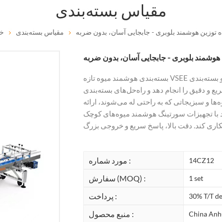
مقیاس بسته‌بندی
 توزین هوشمند بلوبری - جابجایی آسان، بدون ضربه
مقیاس بسته‌بندی
خا
هوشمند بلوبری - جابجایی آسان، بدون ضربه
بسته‌بندی هوشمند میوه تازه VSEE می‌تواند انواع میوه‌ها و سبزیجات را به طور مداوم و دقیق وزن و بسته‌بندی
ع و دقیق را انجام دهد و راه‌حل‌های بسته‌بندی
ها و سبزیجاتی که به راحتی له می‌شوند، ارائه
 سورتینگ هوشمند میوه‌های کوچک Weisong، با درجه تطابق بالا، کاملاً
مورد شماره :
14CZ12
سفارش (MOQ) :
1 set
پرداخت :
30% T/T de
منبع محصول :
China Anh