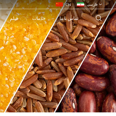
فارسی
CN
تماس با ما
خدمات
فیلم
English
français
русский
español
português
ไทย
Indonesia
Tiếng việt