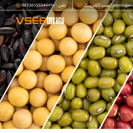
admin@visionsort.cn
تلفن : +8613655554449