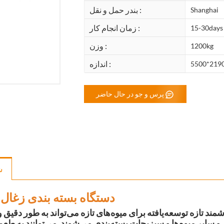
بندر حمل و نقل :
Shanghai
زمان انجام کار :
15-30days
وزن :
1200kg
اندازه :
5500*219
پرس و جو در حال حاضر
ش
دستگاه بسته بندی زغال 
د تازه توسعه‌یافته برای میوه‌های تازه می‌تواند به طور دقیق و 