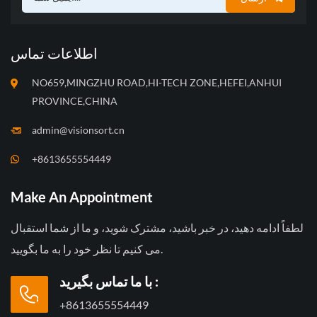
اطلاعات تماس
NO659,MINGZHU ROAD,HI-TECH ZONE,HEFEI,ANHUI
PROVINCE,CHINA
admin@visionsort.cn
+8613655554449
Make An Appointment
لطفاً ادامه دهید، در خبر باشید، مشترک شوید، و ما از شما استقبال
می کنیم تا نظر خود را به ما بگویید.
با ما تماس بگیرید :
+8613655554449