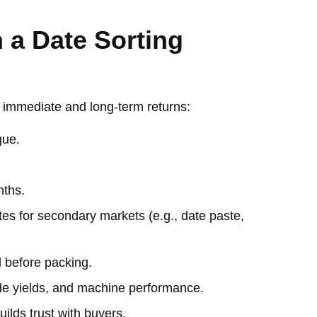
n a Date Sorting
 immediate and long-term returns:
gue.
nths.
tes for secondary markets (e.g., date paste,
 before packing.
de yields, and machine performance.
uilds trust with buyers.