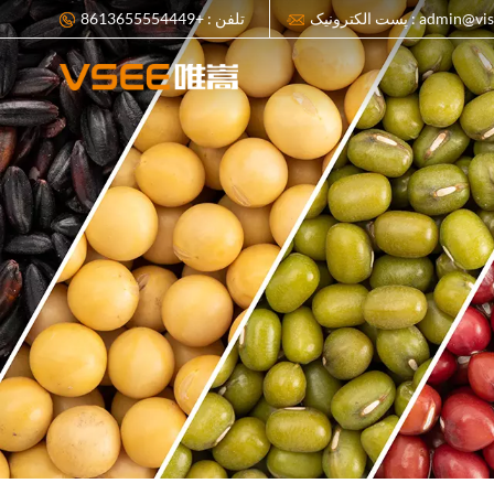
پست الکترونیک : adm
تلفن : +8613655554449