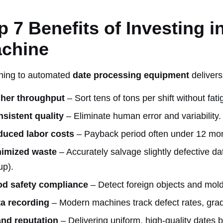
p 7 Benefits of Investing i
chine
hing to automated
date processing equipment
delivers
gher throughput
– Sort tens of tons per shift without fati
sistent quality
– Eliminate human error and variability.
duced labor costs
– Payback period often under 12 mo
nimized waste
– Accurately salvage slightly defective da
up).
od safety compliance
– Detect foreign objects and mold
a recording
– Modern machines track defect rates, gra
nd reputation
– Delivering uniform, high-quality dates b