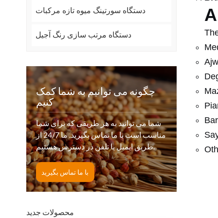
A
دستگاه سورتینگ میوه تازه مرکبات
The
دستگاه مرتب سازی رنگ آجیل
Med
Ajw
Deg
چگونه می توانیم به شما کمک
Maz
کنیم
Pia
Bar
شما می توانید به هر طریقی که برای شما
مناسب است با ما تماس بگیرید. ما 24/7 از
Say
طریق ایمیل یا تلفن در دسترس هستیم.
Oth
با ما تماس بگیرید
محصولات جدید