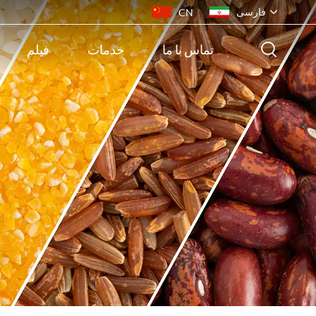
فارسی
CN
تماس با ما
خدمات
فیلم
English
français
русский
español
português
ไทย
Indonesia
Tiếng việt