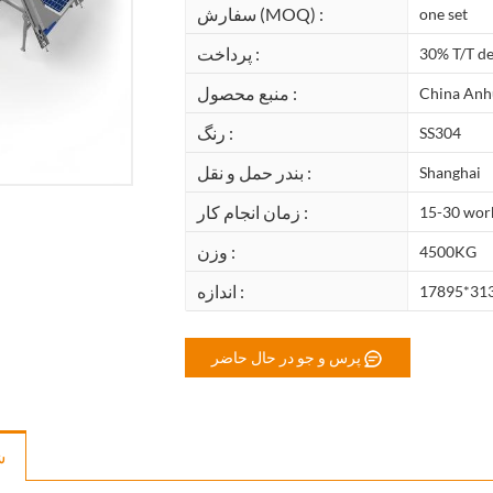
سفارش (MOQ) :
one set
پرداخت :
30% T/T de
منبع محصول :
China Anh
رنگ :
SS304
بندر حمل و نقل :
Shanghai
زمان انجام کار :
15-30 wor
وزن :
4500KG
اندازه :
17895*31
پرس و جو در حال حاضر
ش