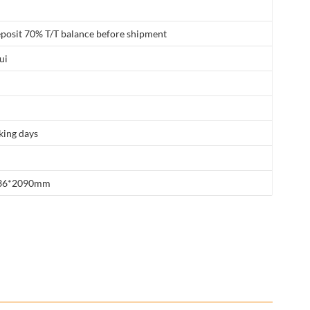
posit 70% T/T balance before shipment
ui
king days
36*2090mm