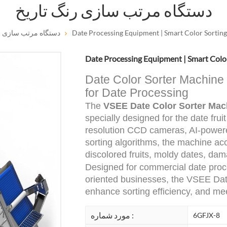
دستگاه مرتب سازی رنگ تاریخ
دستگاه مرتب سازی ر
Date Processing Equipment | Smart Color Sorting
Date Processing Equipment | Smart Color
Date Color Sorter Machine –
for Date Processing
The
VSEE Date Color Sorter Mac
specially designed for the date frui
resolution CCD cameras, AI-powered
sorting algorithms, the machine acc
discolored fruits, moldy dates, dam
Designed for commercial date proces
oriented businesses, the VSEE Date
enhance sorting efficiency, and mee
مورد شماره :
6GFJX-8