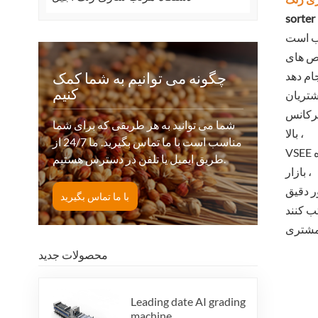
 است
قص های
چگونه می توانیم به شما کمک
کنیم
فرکانس
شما می توانید به هر طریقی که برای شما
بالا ،
مناسب است با ما تماس بگیرید. ما 24/7 از
VSEE چند منظوره Crawler Color Color Color به پیشرفت های جدیدی در مرتب سازی و خروجی رسیده است. با توجه به نیازهای مختلف
طریق ایمیل یا تلفن در دسترس هستیم.
بازار ،
ر دقیق
با ما تماس بگیرید
محصولات جدید
Leading date AI grading
machine