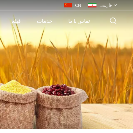
فارسی
CN
تماس با ما
خدمات
فیلم
English
français
русский
español
português
ไทย
Indonesia
Tiếng việt