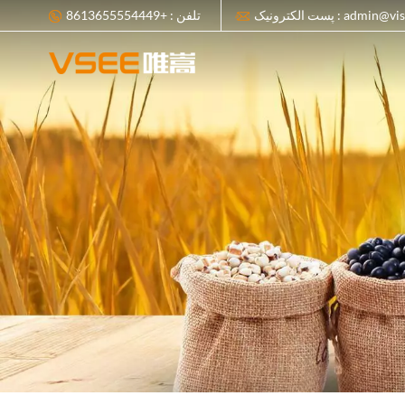
admin@visionsort.cn
تلفن : +8613655554449