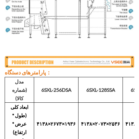
پارامترهای دستگاه：
مدل
6SX
6SXL-128SSA
6SXL-256DSA
(شماره
کالا)
ابعاد کلی
(طول *
۴۱۳۸
۴۱۳۸×۲۰۷۳×۲۵۳۶
۴۱۳۸×۲۶۷۳×۱۹۳۶
عرض *
ارتفاع)