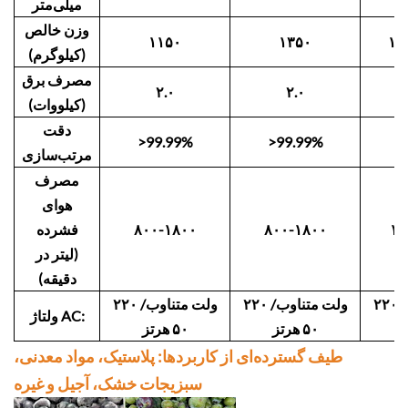
میلی‌متر
وزن خالص
۱۱۵۰
۱۳۵۰
(کیلوگرم)
مصرف برق
۲.۰
۲.۰
(کیلووات)
دقت
>99.99%
>99.99%
>
مرتب‌سازی
مصرف
هوای
۱۵
۸۰۰-۱۸۰۰
۸۰۰-۱۸۰۰
فشرده
(لیتر در
دقیقه)
۲۲۰ ولت متناوب/
۲۲۰ ولت متناوب/
۲۲۰ ولت متناوب/
ولتاژ AC:
۵۰ هرتز
۵۰ هرتز
طیف گسترده‌ای از کاربردها: پلاستیک، مواد معدنی،
سبزیجات خشک، آجیل و غیره